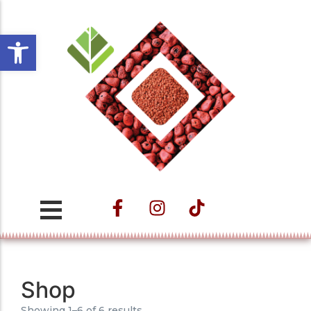
Open toolbar
Projeto ESTAÇÃO
CULTURAL VELHO DA
TAIPA – Nos
Caminhos do Trem e
das Águas
Shop
Showing 1–6 of 6 results