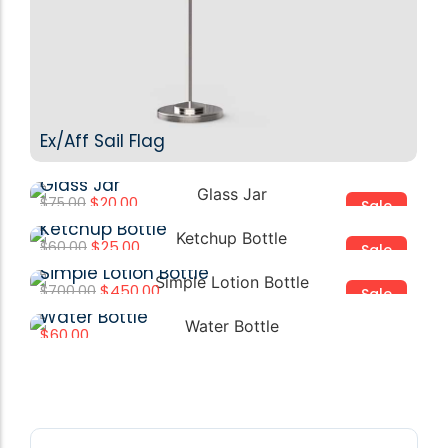
Ex/Aff Sail Flag
Glass Jar
$
20.00
$
75.00
Add to Cart
Sale
Ketchup Bottle
$
25.00
$
60.00
Add to Cart
Sale
Simple Lotion Bottle
$
450.00
$
700.00
Add to Cart
Sale
Water Bottle
$
60.00
Add to Cart