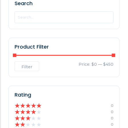
Search
Product Filter
Price:
$0
—
$450
Filter
Rating
★
★
★
★
★
0
★
★
★
★
★
0
★
★
★
★
★
0
★
★
★
★
★
0