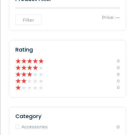
Price:
—
Filter
Rating
★
★
★
★
★
0
★
★
★
★
★
0
★
★
★
★
★
0
★
★
★
★
★
0
★
★
★
★
★
0
Category
Accessories
0