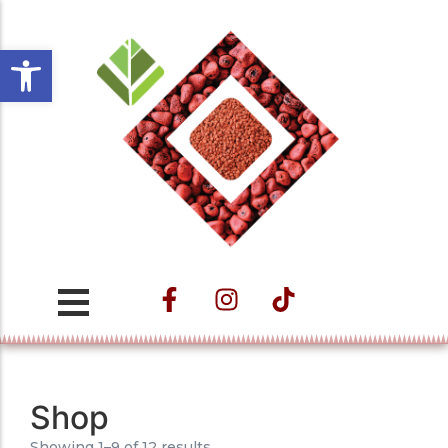
Open toolbar
Projeto ESTAÇÃO
CULTURAL VELHO DA
TAIPA – Nos
Caminhos do Trem e
das Águas
Shop
Showing 1–9 of 12 results