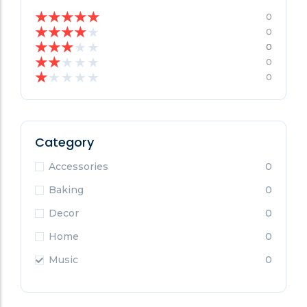
★
★
★
★
★
0
★
★
★
★
★
0
★
★
★
★
★
0
★
★
★
★
★
0
★
★
★
★
★
0
Category
Accessories
0
Baking
0
Decor
0
Home
0
Music
0