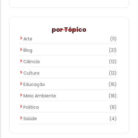
por Tópico
Expedição TaquaraDorff 2025:
Instituto Pé de Urucum reforça o elo
Arte
(11)
entre memória, território e
Blog
(21)
preservação ambiental
16 de July de 2025
Ciência
(12)
Cultura
(12)
Educação
(16)
Meio Ambiente
(18)
Politica
(8)
Saúde
(4)