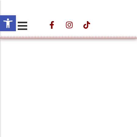
Open toolbar
Projeto ESTAÇÃO
CULTURAL VELHO DA
TAIPA – Nos
Caminhos do Trem e
das Águas