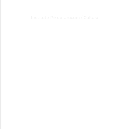
Category Result:
Cultura
Instituto Pé de Urucum
/
Cultura