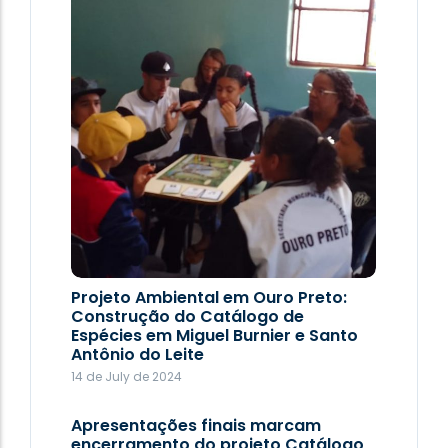
Projeto Ambiental em Ouro Preto:
Projeto Ambiental em Ouro Preto:
Construção do Catálogo de
Construção do Catálogo de
Espécies em Miguel Burnier e Santo
Espécies em Miguel Burnier e Santo
Antônio do Leite
Antônio do Leite
14 de July de 2024
14 de July de 2024
Apresentações finais marcam
encerramento do projeto Catálogo