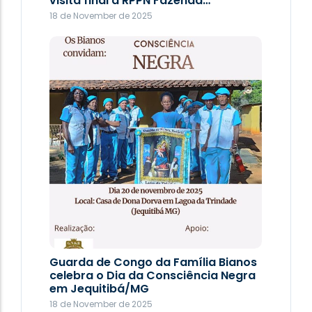
visita final à RPPN Fazenda…
18 de November de 2025
Imersão Soteropolitana: Bairro Rio
Vermelho
9 de September de 2025
Guarda de Congo da Família Bianos
celebra o Dia da Consciência Negra
em Jequitibá/MG
18 de November de 2025