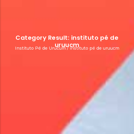
Category Result:
instituto pé de
uruucm
Instituto Pé de Urucum
/
instituto pé de uruucm