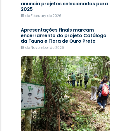
anuncia projetos selecionados para
passos finais de uma jornada
2025
inspiradora
15 de February de 2026
22 de September de 2025
Apresentações finais marcam
encerramento do projeto Catálogo
da Fauna e Flora de Ouro Preto
18 de November de 2025
Administração 2025-2029
22 de September de 2025