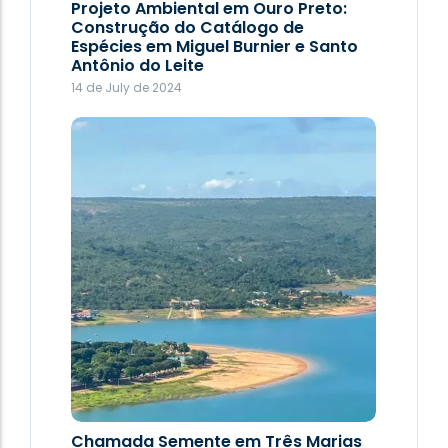
Projeto Ambiental em Ouro Preto:
Projeto Ambiental em Ouro Preto:
Construção do Catálogo de
Construção do Catálogo de
Espécies em Miguel Burnier e Santo
Espécies em Miguel Burnier e Santo
Antônio do Leite
Antônio do Leite
14 de July de 2024
14 de July de 2024
Chamada Semente em Três Marias
Projeto Fauna e Flora de Ouro Preto: