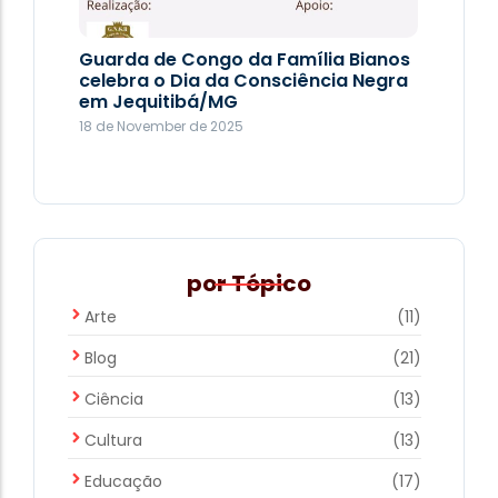
Guarda de Congo da Família Bianos
celebra o Dia da Consciência Negra
em Jequitibá/MG
18 de November de 2025
por Tópico
Evolução sobre a atuação em áreas
Arte
(11)
degradadas
Blog
(21)
9 de September de 2025
Ciência
(13)
Cultura
(13)
Educação
(17)