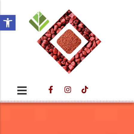
Open toolbar
Projeto ESTAÇÃO
CULTURAL VELHO DA
TAIPA – Nos
Caminhos do Trem e
das Águas