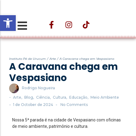
Open toolbar
Projeto ESTAÇÃO
CULTURAL VELHO DA
TAIPA – Nos
Instituto Pé de Urucum
/
Arte
/
A Caravana chega em Vespasiano
Caminhos do Trem e
A Caravana chega em
das Águas
Vespasiano
Rodrigo Nogueira
-
Arte
,
Blog
,
Ciência
,
Cultura
,
Educação
,
Meio Ambiente
-
-
1 de October de 2024
No Comments
Nossa 5ª parada é na cidade de Vespasiano com oficinas
de meio ambiente, patrimônio e cultura.