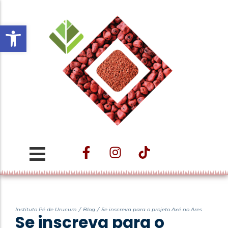
Open toolbar
Projeto ESTAÇÃO
CULTURAL VELHO DA
TAIPA – Nos
Caminhos do Trem e
das Águas
Instituto Pé de Urucum
/
Blog
/
Se inscreva para o projeto Axé no Ares
Se inscreva para o